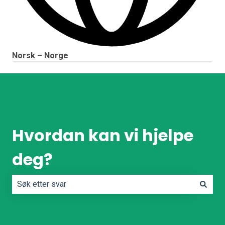
Norsk – Norge
Vis undermeny for oversettelser
Hvordan kan vi hjelpe
deg?
Det finnes ingen forslag fordi søkefeltet er tomt.