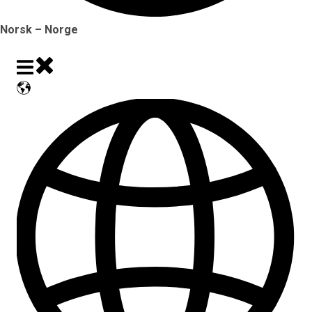
Norsk – Norge
Vis undermeny for oversettelser
Lukk hovednavigasjon
Åpne hovednavigasjon